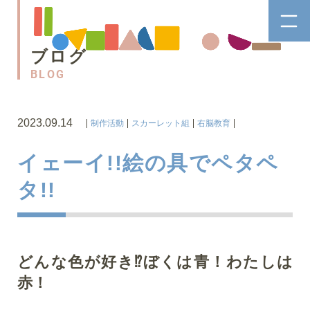
ブログ
BLOG
2023.09.14
制作活動
スカーレット組
右脳教育
イェーイ!!絵の具でペタペ
タ!!
どんな色が好き⁉ぼくは青！わたしは
赤！